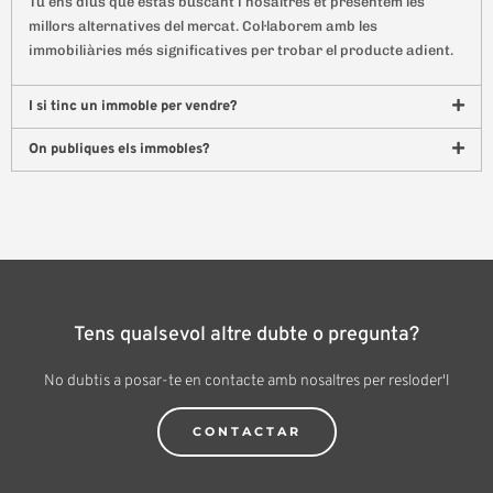
Tu ens dius què estàs buscant i nosaltres et presentem les
millors alternatives del mercat. Col·laborem amb les
immobiliàries més significatives per trobar el producte adient.
I si tinc un immoble per vendre?
On publiques els immobles?
Tens qualsevol altre dubte o pregunta?
No dubtis a posar-te en contacte amb nosaltres per resloder'l
CONTACTAR