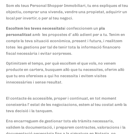
Som els teus Personal Shopper Immobiliari, tu ens expliques el teu
objectiu, comprar una vivenda, vendre una propietat, adquirir un
local per invertir, o per al teu negoci.
Escoltem les teves necessitats
i confeccionem un
pla
personalitzat
amb les propostes d’ allò adient per a tu. Tenim en
compte la teva situació econòmica, present i futura, i realitzem
totes les gestions per tal de tenir tota la informació financero
fiscal necessària i evitar sorpreses.
Optimitzem el temps, per què escoltem el que vols, no venem
producte en cartera, busquem allò que tu necessites, oferim allò
que tu ens ofereixes a qui ho necessita i evitem visites
innecessàries i sense resultat.
El contacte és accessible, proper i continuat, en tot moment
coneixeràs l’ estat de les negociacions, estem al teu costat amb la
teva decisió i la tanquem.
Ens encarreguem de gestionar tots els tràmits necessaris,
validem la documentació, i preparem contractes, valoracions i la
documentació necessària fins a la signatura en Notaria, on