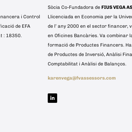
Sòcia Co-Fundadora de
FIUS VEGA A
inancera i Control
Llicenciada en Economia per la Unive
ficació de EFA
de l’ any 2000 en el sector financer,
 : 18350.
en Oficines Bancàries. Va combinar l
formació de Productes Financers. Ha r
de Productes de Inversió, Anàlisi Fina
Comptabilitat i Anàlisi de Balanços.
karenvega@fvassessors.com
L
i
n
k
e
d
i
n