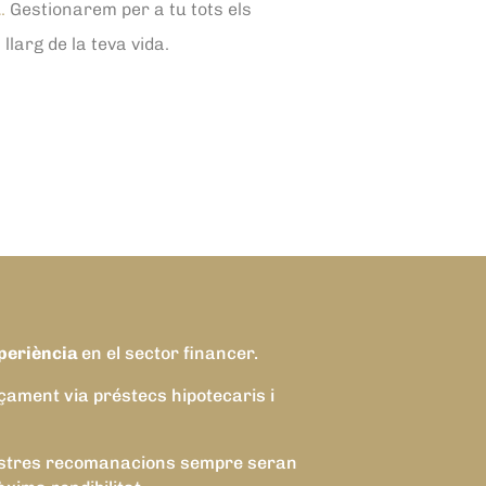
a
.
Gestionarem per a tu tots els
larg de la teva vida.
periència
en el sector financer.
nçament via préstecs hipotecaris i
s nostres recomanacions sempre seran