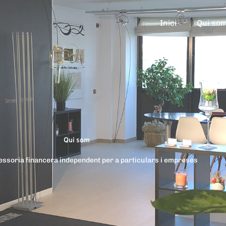
Inici
Qui so
Qui som
ssoria financera independent per a particulars i empreses