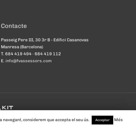
Contacte
Passeig Pere III, 30 3r B - Edifici Casanovas
Manresa (Barcelona)
T. 684 419 494 · 684 419 112
E.
info@fvassessors.com
inua navegant, considerem que accepta el seu ús.
Més
Acceptar
loc web de
pikstudio