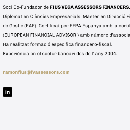
Soci Co-Fundador de
FIUS VEGA ASSESSORS FINANCERS.
Diplomat en Ciències Empresarials. Màster en Direcció F
de Gestió (EAE). Certificat per EFPA Espanya amb la certi
(EUROPEAN FINANCIAL ADVISOR ) amb número d’associat
Ha realitzat formació especifica financero-fiscal.
Experiència en el sector bancari des de l’ any 2004.
ramonfius@fvassessors.com
L
i
n
k
e
d
i
n