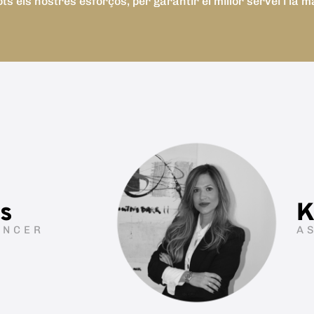
ots els nostres esforços, per garantir el millor servei i la m
s
K
ANCER
A