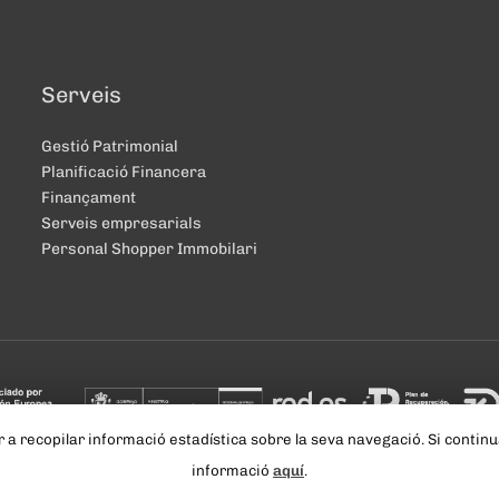
Serveis
Gestió Patrimonial
Planificació Financera
Finançament
Serveis empresarials
Personal Shopper Immobilari
per a recopilar informació estadística sobre la seva navegació. Si cont
FV Assessors
·
Avís legal
·
Política de Privacitat ·
Accessibilitat
· Un l
informació
aquí
.