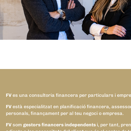
FV
es una consultoria financera per particulars i emp
FV
està especialitzat en planificació financera, assesso
personals, finançament per al teu negoci o empresa.
FV
som
gestors financers independents
i, per tant, pr