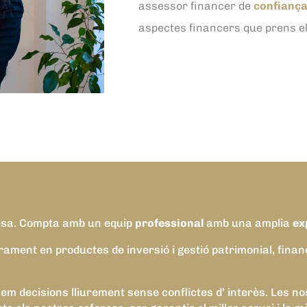
assessor financer de
confianç
aspectes financers que prens el l
resa. Compta amb un equip
professional
amb una amplia
ex
rament en productes de inversió i gestió patrimonial, fina
enem decisions lliurement sense conflictes d’ interès. Le