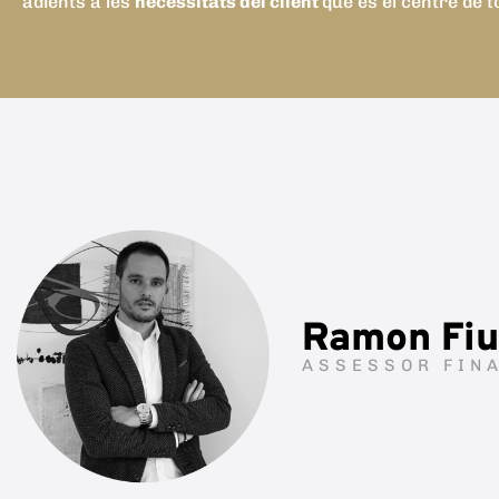
adients a les
necessitats del client
que és el centre de t
Ramon Fiu
ASSESSOR FIN