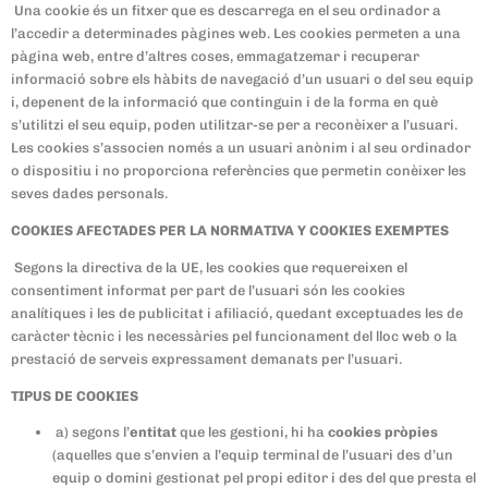
Una cookie és un fitxer que es descarrega en el seu ordinador a
l’accedir a determinades pàgines web. Les cookies permeten a una
pàgina web, entre d’altres coses, emmagatzemar i recuperar
informació sobre els hàbits de navegació d’un usuari o del seu equip
i, depenent de la informació que continguin i de la forma en què
s’utilitzi el seu equip, poden utilitzar-se per a reconèixer a l’usuari.
Les cookies s’associen només a un usuari anònim i al seu ordinador
o dispositiu i no proporciona referències que permetin conèixer les
seves dades personals.
COOKIES AFECTADES PER LA NORMATIVA Y COOKIES EXEMPTES
Segons la directiva de la UE, les cookies que requereixen el
consentiment informat per part de l’usuari són les cookies
analítiques i les de publicitat i afiliació, quedant exceptuades les de
caràcter tècnic i les necessàries pel funcionament del lloc web o la
prestació de serveis expressament demanats per l’usuari.
TIPUS DE COOKIES
a) segons l’
entitat
que les gestioni, hi ha
cookies pròpies
(aquelles que s’envien a l’equip terminal de l’usuari des d’un
equip o domini gestionat pel propi editor i des del que presta el