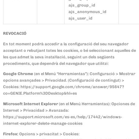
ajs_group_id
ajs_anonymous_id
ajs_user_id
REVOCACIÓ
En tot moment podrà accedir a la configuració del seu navegador
acceptant o rebutjant totes les cookies, o bé seleccionant aquelles de
les que admet la seva instal·lació, seguint un dels següents
procediments, que dependrà del navegador que utilitzi:
Google Chrome
(en el Menú “Herramientas”): Configuració > Mostrar
opcions avançades > Privacidad. (Configuració de contingut) >
Cookies: https://support.google.com/chrome/answer/95647?
co=GENIE.Platform%3DDesktop&hl=es
Microsoft Internet Explorer
(en el Menú Herramientas): Opciones de
Internet > Privacidad > Avanzada:
https://support.microsoft.com/es-es/help/17442/windows-
internet-explorer-delete-manage-cookies
Firefox:
Opcions > privacitat > Cookies: