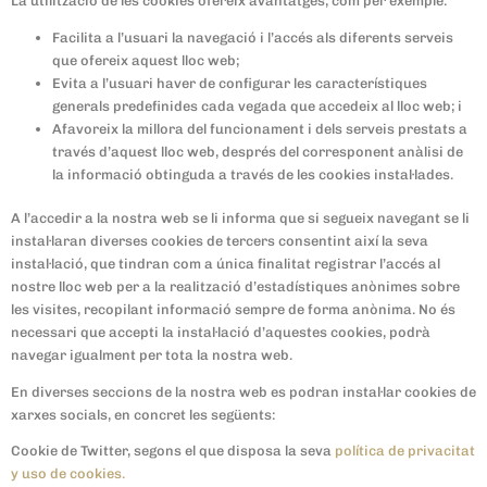
La utilització de les cookies ofereix avantatges, com per exemple:
Facilita a l’usuari la navegació i l’accés als diferents serveis
que ofereix aquest lloc web;
Evita a l’usuari haver de configurar les característiques
generals predefinides cada vegada que accedeix al lloc web; i
Afavoreix la millora del funcionament i dels serveis prestats a
través d’aquest lloc web, després del corresponent anàlisi de
la informació obtinguda a través de les cookies instal·lades.
A l’accedir a la nostra web se li informa que si segueix navegant se li
instal·laran diverses cookies de tercers consentint així la seva
instal·lació, que tindran com a única finalitat registrar l’accés al
nostre lloc web per a la realització d’estadístiques anònimes sobre
les visites, recopilant informació sempre de forma anònima. No és
necessari que accepti la instal·lació d’aquestes cookies, podrà
navegar igualment per tota la nostra web.
En diverses seccions de la nostra web es podran instal·lar cookies de
xarxes socials, en concret les següents:
Cookie de Twitter, segons el que disposa la seva
política de privacitat
y uso de cookies.