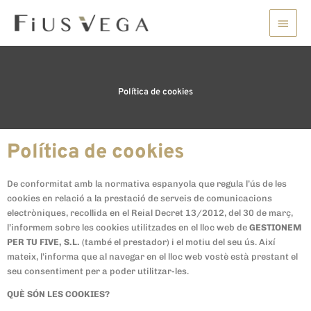
Vés
Men
al
contingut
princ
Política de cookies
Política de cookies
De conformitat amb la normativa espanyola que regula l’ús de les
cookies en relació a la prestació de serveis de comunicacions
electròniques, recollida en el Reial Decret 13/2012, del 30 de març,
l’informem sobre les cookies utilitzades en el lloc web de
GESTIONEM
PER TU FIVE, S.L.
(també el prestador) i el motiu del seu ús. Així
mateix, l’informa que al navegar en el lloc web vostè està prestant el
seu consentiment per a poder utilitzar-les.
QUÈ SÓN LES COOKIES?