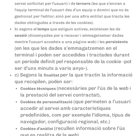
servei sol·licitat per l’usuari) i de
tercers
(les que s’envien a
l’equip terminal de l’usuari des d’un equip o domini que no és
gestionat per l’editor, sinó per una altra entitat que tracta les
dades obtingudes a través de les cookies).
b) segons el
temps
que estiguin actives, existeixen les de
sessió
(dissenyades per a recavar i emmagatzemar dades
mentre l’usuari accedeix a una pàgina web) i les
persistents
(en les que les dades s’emmagatzemen en el
terminal i poden ser accedides i tractades durant
un període definit pel responsable de la cookie -pot
ser d’uns minuts a varis anys-).
c) Segons la
per la que tractin la informació
finalitat
que recopilen, poden ser:
(necessàries per l’ús de la web i
Cookies tècniques
la prestació del servei contractat),
(que permeten a l’usuari
Cookies de personalització
accedir al servei amb característiques
predefinides, com per exemple l’idioma, tipus de
navegador, configuració regional, etc.)
(recullen informació sobre l’ús
Cookies d’anàlisi
que es realitza de la web),