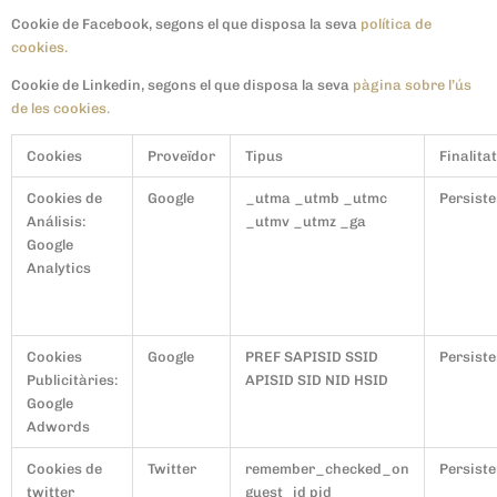
Cookie de Facebook, segons el que disposa la seva
política de
cookies.
Cookie de Linkedin, segons el que disposa la seva
pàgina sobre l’ús
de les cookies.
Cookies
Proveïdor
Tipus
Finalitat
Cookies de
Google
_utma _utmb _utmc
Persiste
Análisis:
_utmv _utmz _ga
Google
Analytics
Cookies
Google
PREF SAPISID SSID
Persiste
Publicitàries:
APISID SID NID HSID
Google
Adwords
Cookies de
Twitter
remember_checked_on
Persiste
twitter
guest_id pid