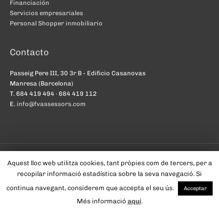
Financiación
Servicios empresariales
Personal Shopper inmobiliario
Contacto
Passeig Pere III, 30 3r B - Edificio Casanovas
Manresa (Barcelona)
T. 684 419 494 · 684 419 112
E.
info@fvassessors.com
Aquest lloc web utilitza cookies, tant pròpies com de tercers, per a
recopilar informació estadística sobre la seva navegació. Si
Copyright © 2026
FV Assessors
·
Avís legal
·
Política de Privacitat ·
continua navegant, considerem que accepta el seu ús.
Acceptar
Accessibilitat
· Un lloc web de
pikstudio
Més informació
aquí
.